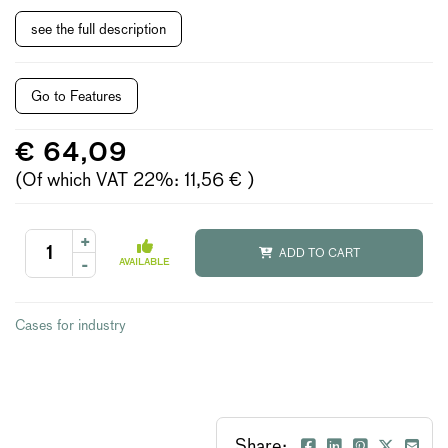
see the full description
Go to Features
€ 64,09
(Of which VAT 22%: 11,56 € )
+
ADD TO CART
-
AVAILABLE
Cases for industry
Share: