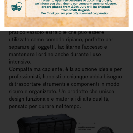
affidabile e durevole nel tempo.
Pensata per contenere e organizzare al meglio
accessori di ogni tipo, la 4046 si distingue per
la sua versatilità. Al suo interno è presente un
pratico vassoio estraibile che può essere
utilizzato come comodo ripiano, perfetto per
separare gli oggetti, facilitarne l’accesso e
mantenere l’ordine anche durante l’uso
intensivo.
Compatta ma capiente, è la soluzione ideale per
professionisti, hobbisti o chiunque abbia bisogno
di trasportare strumenti e componenti in modo
sicuro e organizzato. Un prodotto che unisce
design funzionale e materiali di alta qualità,
pensato per durare nel tempo.