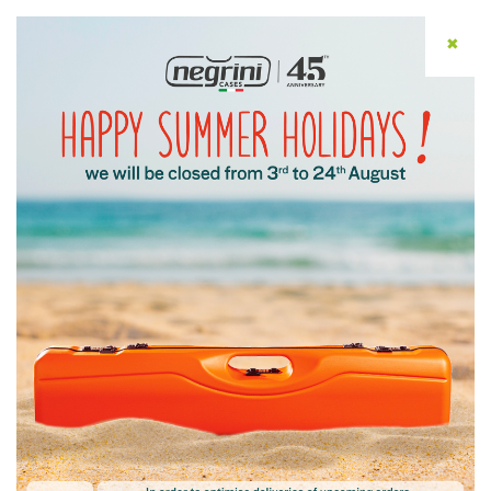
✖
ITA
Home
/
News & Press
/ New case 4046
New case 4046
Data:
13-06-2025
È arrivata la nuova valigia 4046, progettata per
offrire il massimo in termini di resistenza, funzionalità
e praticità.
Realizzata in robusto polipropilene stampato a
iniezione, garantisce una protezione ottimale
contro urti, graffi e agenti esterni, rendendola la
scelta ideale per chi cerca un contenitore