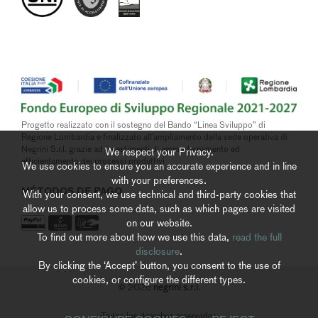
Progetto realizzato con il sostegno del Bando “Linea Sviluppo” di
Regione Lombardia e finalizzato all’ampliamento della sede operativa di
Negrini S.r.l. grazie ad investimenti di ammodernamento ed
We respect your Privacy.
efficientamento dei processi produttivi
We use cookies to ensure you an accurate experience and in line
with your preferences.
MÉTODOS DE PAGO
With your consent, we use technical and third-party cookies that
allow us to process some data, such as which pages are visited
on our website.
To find out more about how we use this data,
read the full
disclosure
.
By clicking the ‘Accept’ button, you consent to the use of
cookies, or configure the different types.
negrini s.r.l.
© 2026
Todos los derechos reservados