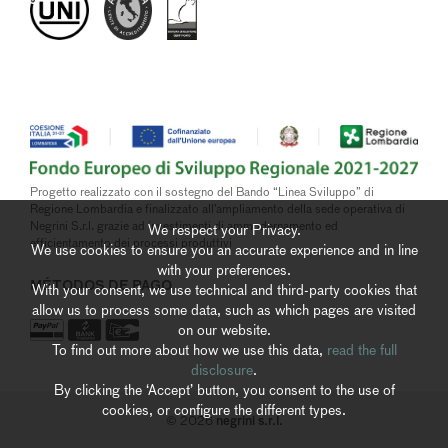
Progetto realizzato con il sostegno del Bando “Linea Sviluppo” di
Regione Lombardia e finalizzato all’ampliamento della sede operativa di
Negrini S.r.l. grazie ad investimenti di ammodernamento ed
We respect your Privacy.
efficientamento dei processi produttivi
We use cookies to ensure you an accurate experience and in line
with your preferences.
MÉTODOS DE PAGO
With your consent, we use technical and third-party cookies that
allow us to process some data, such as which pages are visited
on our website.
To find out more about how we use this data,
read the full
disclosure
.
By clicking the ‘Accept’ button, you consent to the use of
cookies, or configure the different types.
negrini s.r.l.
© 2026