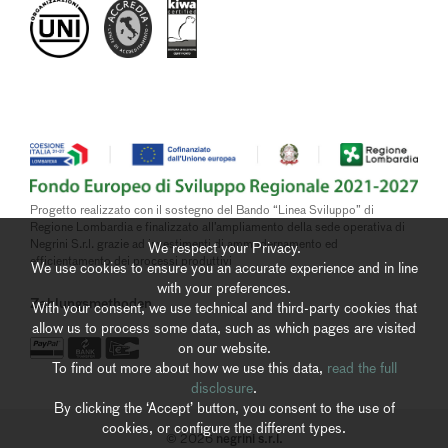
Progetto realizzato con il sostegno del Bando “Linea Sviluppo” di
Regione Lombardia e finalizzato all’ampliamento della sede operativa di
Negrini S.r.l. grazie ad investimenti di ammodernamento ed
We respect your Privacy.
efficientamento dei processi produttivi
We use cookies to ensure you an accurate experience and in line
with your preferences.
Zahlungsmethoden
With your consent, we use technical and third-party cookies that
allow us to process some data, such as which pages are visited
on our website.
To find out more about how we use this data,
read the full
disclosure
.
By clicking the ‘Accept’ button, you consent to the use of
cookies, or configure the different types.
negrini s.r.l.
© 2026