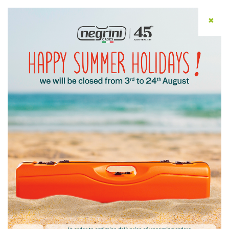
✖
DEU
Produkte
negrini
: maßgeschneiderte Koffer für
Profis und Enthusiasten, entworfen und
hergestellt in Italien.