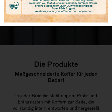
Die Produkte
Maßgeschneiderte Koffer für jeden
Bedarf
In jeder Branche steht
negrini
Profis und
Enthusiasten mit Koffern zur Seite, die
vollständig intern entworfen und hergestellt