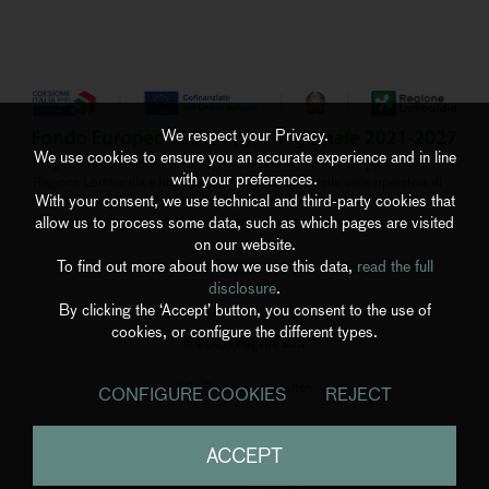
We respect your Privacy.
We use cookies to ensure you an accurate experience and in line
Progetto realizzato con il sostegno del Bando “Linea Sviluppo” di
with your preferences.
Regione Lombardia e finalizzato all’ampliamento della sede operativa di
With your consent, we use technical and third-party cookies that
Negrini S.r.l. grazie ad investimenti di ammodernamento ed
efficientamento dei processi produttivi
allow us to process some data, such as which pages are visited
on our website.
To find out more about how we use this data,
read the full
disclosure
.
By clicking the ‘Accept’ button, you consent to the use of
cookies, or configure the different types.
negrini s.r.l.
© 2026
Alle Rechte vorbehalten
CONFIGURE COOKIES
REJECT
Privacy Policy
|
Cookies Policy
|
Whistleblowing
|
Accessibility
ACCEPT
powered by