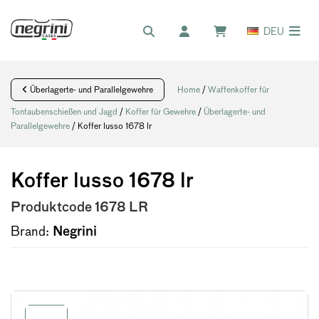
DEU
Überlagerte- und Parallelgewehre
Home
/
Waffenkoffer für
Tontaubenschießen und Jagd
/
Koffer für Gewehre
/
Überlagerte- und
Parallelgewehre
/ Koffer lusso 1678 lr
Koffer lusso 1678 lr
Produktcode
1678 LR
Brand:
Negrini