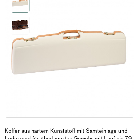
Koffer aus hartem Kunststoff mit Samteinlage und
Lederrand für überlagertes Gewehr mit Lauf bis 79