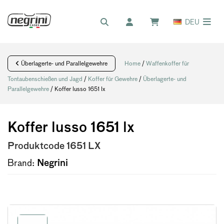
DEU
Überlagerte- und Parallelgewehre
Home
/
Waffenkoffer für
Tontaubenschießen und Jagd
/
Koffer für Gewehre
/
Überlagerte- und
Parallelgewehre
/ Koffer lusso 1651 lx
Koffer lusso 1651 lx
Produktcode
1651 LX
Brand:
Negrini