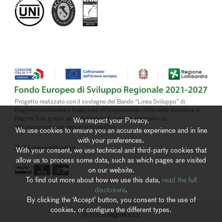
Progetto realizzato con il sostegno del Bando “Linea Sviluppo” di
Regione Lombardia e finalizzato all’ampliamento della sede operativa di
Negrini S.r.l. grazie ad investimenti di ammodernamento ed
We respect your Privacy.
efficientamento dei processi produttivi
We use cookies to ensure you an accurate experience and in line
with your preferences.
Zahlungsmethoden
With your consent, we use technical and third-party cookies that
allow us to process some data, such as which pages are visited
on our website.
To find out more about how we use this data,
read the full
disclosure
.
By clicking the ‘Accept’ button, you consent to the use of
cookies, or configure the different types.
negrini s.r.l.
© 2026