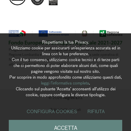
Rispettiamo la tua Privacy.
Utilizziamo cookie per assicurarti un’esperienza accurata ed in
Progetto realizzato con il sostegno del Bando “Linea Sviluppo” di
linea con le tue preferenze.
Regione Lombardia e finalizzato all’ampliamento della sede operativa di
Con il tuo consenso, utilizziamo cookie tecnici e di terze parti
Negrini S.r.l. grazie ad investimenti di ammodernamento ed
efficientamento dei processi produttivi
che ci permettono di poter elaborare alcuni dati, come quali
pagine vengono visitate sul nostro sito.
Per scoprire in modo approfondito come utilizziamo questi dati,
leggi l’informativa completa
.
Cliccando sul pulsante ‘Accetta’ acconsenti all’utilizzo dei
cookie, oppure configura le diverse tipologie.
negrini s.r.l.
© 2026
Tutti i diritti riservati
CONFIGURA COOKIES
RIFIUTA
Privacy Policy
|
Cookies Policy
|
Whistleblowing
|
Accessibilità
ACCETTA