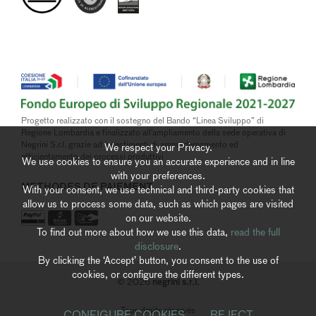
Progetto realizzato con il sostegno del Bando “Linea Sviluppo” di
Regione Lombardia e finalizzato all’ampliamento della sede operativa di
Negrini S.r.l. grazie ad investimenti di ammodernamento ed
We respect your Privacy.
efficientamento dei processi produttivi
We use cookies to ensure you an accurate experience and in line
with your preferences.
METHODES DE PAIEMENT
With your consent, we use technical and third-party cookies that
allow us to process some data, such as which pages are visited
on our website.
To find out more about how we use this data,
read the full
disclosure
.
By clicking the ‘Accept’ button, you consent to the use of
cookies, or configure the different types.
negrini s.r.l.
© 2026
Tous droits réservés
CONFIGURE COOKIES
REJECT