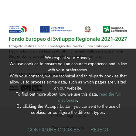
Progetto realizzato con il sostegno del Bando “Linea Sviluppo” di
Regione Lombardia e finalizzato all’ampliamento della sede operativa di
Negrini S.r.l. grazie ad investimenti di ammodernamento ed
We respect your Privacy.
efficientamento dei processi produttivi
We use cookies to ensure you an accurate experience and in line
with your preferences.
METHODES DE PAIEMENT
With your consent, we use technical and third-party cookies that
allow us to process some data, such as which pages are visited
on our website.
To find out more about how we use this data,
read the full
disclosure
.
By clicking the ‘Accept’ button, you consent to the use of
cookies, or configure the different types.
negrini s.r.l.
© 2026
Tous droits réservés
CONFIGURE COOKIES
REJECT