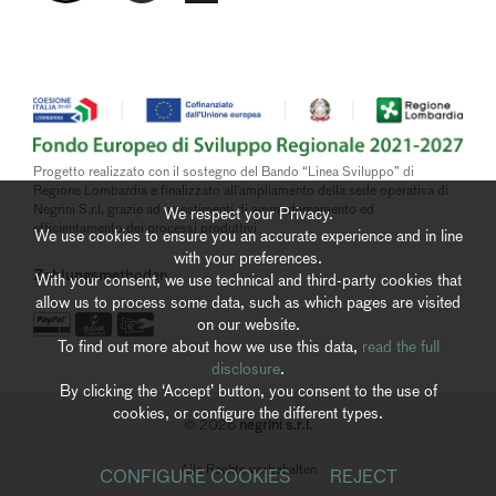
Progetto realizzato con il sostegno del Bando “Linea Sviluppo” di
Regione Lombardia e finalizzato all’ampliamento della sede operativa di
Negrini S.r.l. grazie ad investimenti di ammodernamento ed
We respect your Privacy.
efficientamento dei processi produttivi
We use cookies to ensure you an accurate experience and in line
with your preferences.
Zahlungsmethoden
With your consent, we use technical and third-party cookies that
allow us to process some data, such as which pages are visited
on our website.
To find out more about how we use this data,
read the full
disclosure
.
By clicking the ‘Accept’ button, you consent to the use of
cookies, or configure the different types.
negrini s.r.l.
© 2026
Alle Rechte vorbehalten
CONFIGURE COOKIES
REJECT