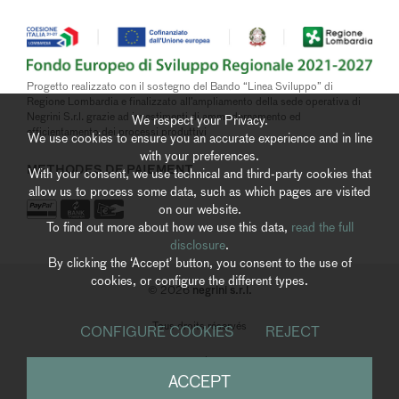
Progetto realizzato con il sostegno del Bando “Linea Sviluppo” di
Regione Lombardia e finalizzato all’ampliamento della sede operativa di
Negrini S.r.l. grazie ad investimenti di ammodernamento ed
We respect your Privacy.
efficientamento dei processi produttivi
We use cookies to ensure you an accurate experience and in line
with your preferences.
METHODES DE PAIEMENT
With your consent, we use technical and third-party cookies that
allow us to process some data, such as which pages are visited
on our website.
To find out more about how we use this data,
read the full
disclosure
.
By clicking the ‘Accept’ button, you consent to the use of
cookies, or configure the different types.
negrini s.r.l.
© 2026
Tous droits réservés
CONFIGURE COOKIES
REJECT
Whistleblowing
|
Accessibility
ACCEPT
powered by