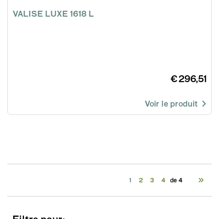
VALISE LUXE 1618 L
€ 296,51
Voir le produit
1
2
3
4
de 4