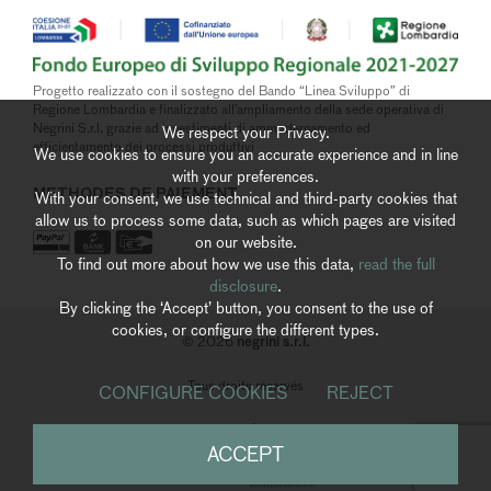
Progetto realizzato con il sostegno del Bando “Linea Sviluppo” di
Regione Lombardia e finalizzato all’ampliamento della sede operativa di
Negrini S.r.l. grazie ad investimenti di ammodernamento ed
We respect your Privacy.
efficientamento dei processi produttivi
We use cookies to ensure you an accurate experience and in line
with your preferences.
METHODES DE PAIEMENT
With your consent, we use technical and third-party cookies that
allow us to process some data, such as which pages are visited
on our website.
To find out more about how we use this data,
read the full
disclosure
.
By clicking the ‘Accept’ button, you consent to the use of
cookies, or configure the different types.
negrini s.r.l.
© 2026
Tous droits réservés
CONFIGURE COOKIES
REJECT
Whistleblowing
|
Accessibility
ACCEPT
powered by